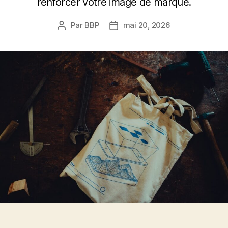
renforcer votre image de marque.
Par
BBP
mai 20, 2026
Auteur
Date
de
de
l’article
l’article