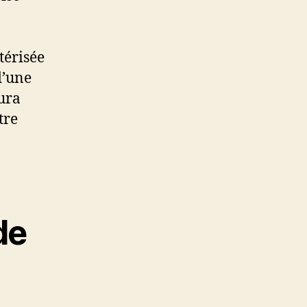
térisée
d’une
ura
tre
de