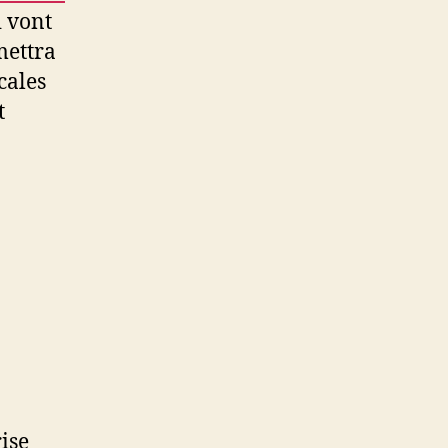
i vont
mettra
cales
t
ise