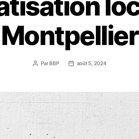
atisation loc
Montpellier
Par
BBP
août 5, 2024
Auteur
Date
de
de
l’article
l’article