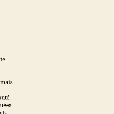
rte
 mais
auté.
quées
ets