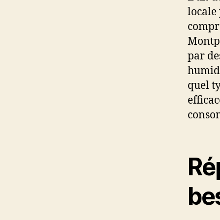
locale
compré
Montpe
par de
humidi
quel t
effica
conso
Ré
be