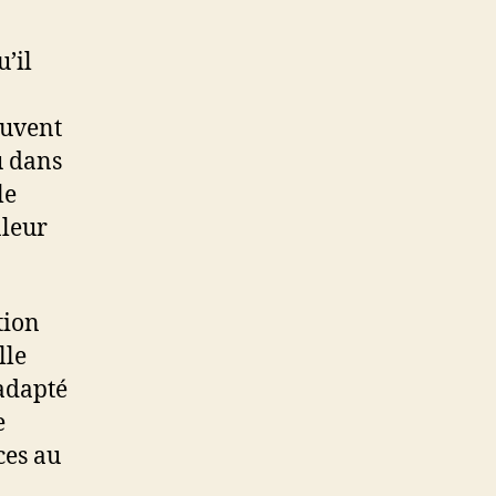
’il
euvent
u dans
le
aleur
tion
lle
 adapté
e
ces au