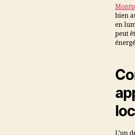
Montpe
bien a
en lum
peut ê
énergé
Co
ap
loc
L’un d