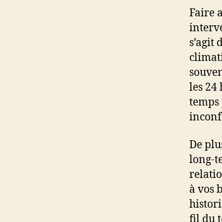
Faire 
interv
s’agit
climat
souven
les 24
temps 
inconf
De plu
long-t
relati
à vos 
histor
fil du 