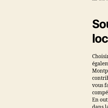
So
loc
Choisi
égalem
Montpe
contri
vous f
compét
En out
dans l