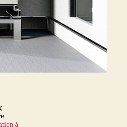
,
re
ation à