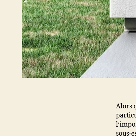
Alors 
partic
l’impo
sous-e