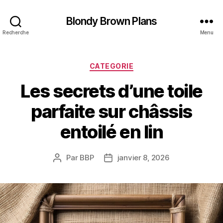
Blondy Brown Plans
Recherche
Menu
Catégories
CATEGORIE
Les secrets d’une toile
parfaite sur châssis
entoilé en lin
Par
BBP
janvier 8, 2026
Auteur
Date
de
de
l’article
l’article