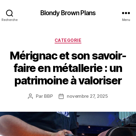
Blondy Brown Plans
Recherche
Menu
Catégories
CATEGORIE
Mérignac et son savoir-
faire en métallerie : un
patrimoine à valoriser
Par
BBP
novembre 27, 2025
Auteur
Date
de
de
l’article
l’article